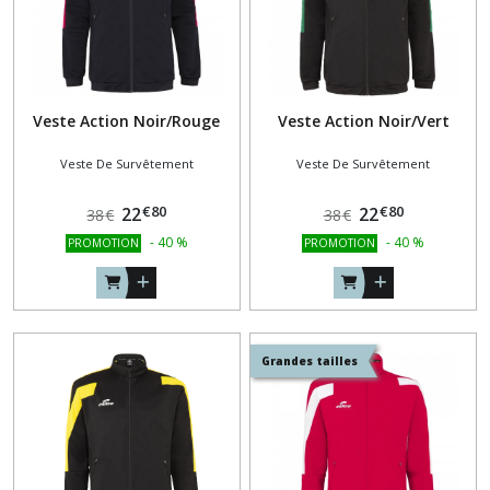
Veste Action Noir/Rouge
Veste Action Noir/Vert
Veste De Survêtement
Veste De Survêtement
€
80
€
80
22
22
38
€
38
€
-
40
%
-
40
%
PROMOTION
PROMOTION
Grandes tailles