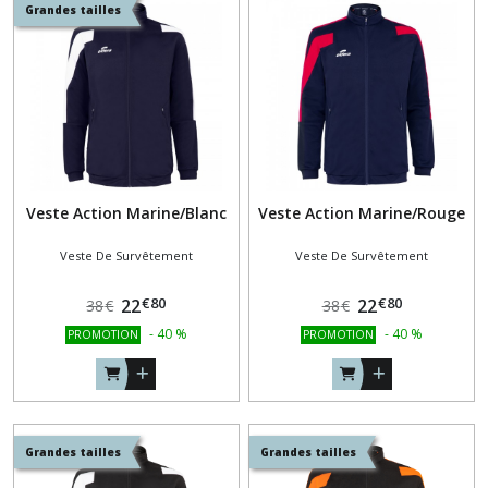
(7)
Grandes tailles
SWEAT
COL
ZIPPÉ
(9)
VESTE
Veste Action Marine/Blanc
Veste Action Marine/Rouge
DE
SURVÊTEMENT
(9)
Veste De Survêtement
Veste De Survêtement
€
80
€
80
22
22
38
€
38
€
TEE-
-
40
%
-
40
%
PROMOTION
PROMOTION
SHIRTS
(9)
Afficher
Grandes tailles
Grandes tailles
les