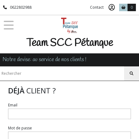
0622802988
Contact
0
Team SCC Pétanque
Notre devise: au service de nos clients !
DÉJÀ
CLIENT ?
Email
Mot de passe