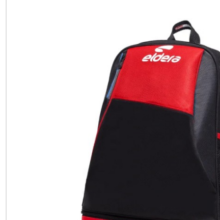
ELDERA
(1)
SACOCHE
MS
(4)
ACCESSOIRE
(8)
Afficher
les
résultats