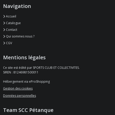
SURVÊTEMENT
Navigation
(24)
Accueil
Catalogue
ACCESSOIRES
(11)
Contact
Qui sommes nous ?
CGV
PANTACOURTS-
BERMUDAS
(9)
Mentions légales
Ce site est édité par SPORTS CLUB ET COLLECTIVITES.
Afficher
SIREN : 81246981500011
les
Hébergement via eProShopping
résultats
Gestion des cookies
Données personnelles
Team SCC Pétanque