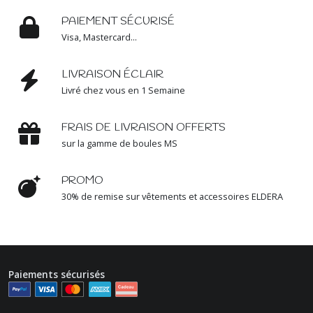
PANTALONS
PAIEMENT SÉCURISÉ
(17)
Visa, Mastercard...
POLOS
LIVRAISON ÉCLAIR
M-
Livré chez vous en 1 Semaine
COURTES
(36)
FRAIS DE LIVRAISON OFFERTS
sur la gamme de boules MS
SWEAT
COL
ZIPPÉ
PROMO
(18)
30% de remise sur vêtements et accessoires ELDERA
TEE-
SHIRTS
(34)
Paiements sécurisés
VESTE
DE