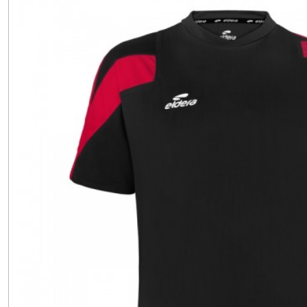
(7)
SWEAT
COL
ZIPPÉ
(9)
VESTE
DE
SURVÊTEMENT
(9)
TEE-
SHIRTS
(9)
Afficher
les