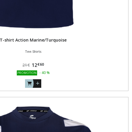
T-shirt Action Marine/Turquoise
Tee-Shirts
€
60
12
21
€
-
40
%
PROMOTION