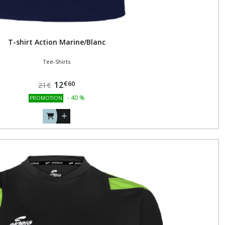
T-shirt Action Marine/Blanc
Tee-Shirts
€
60
12
21
€
-
40
%
PROMOTION