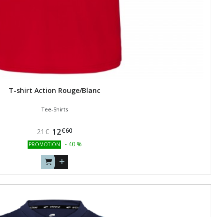
T-shirt Action Rouge/Blanc
Tee-Shirts
€
60
12
21
€
-
40
%
PROMOTION