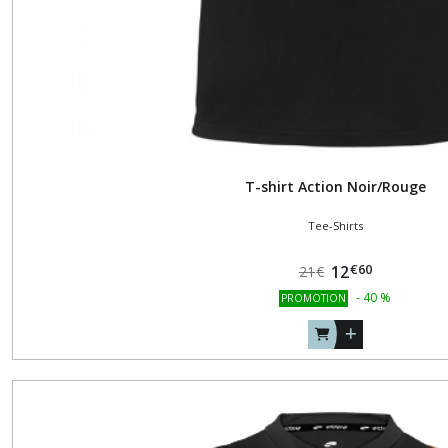
résultats
T-shirt Action Noir/Rouge
Tee-Shirts
€
60
12
21
€
-
40
%
PROMOTION