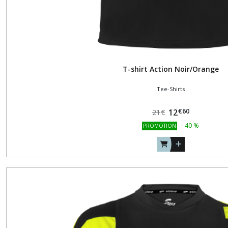
T-shirt Action Noir/Orange
Tee-Shirts
€
60
12
21
€
-
40
%
PROMOTION