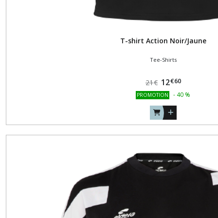
T-shirt Action Noir/Jaune
Tee-Shirts
€
60
12
21
€
-
40
%
PROMOTION