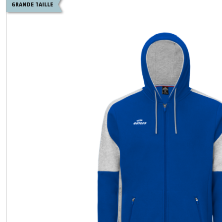
GRANDE TAILLE
PANTALONS
(17)
POLOS
M-
COURTES
(36)
SWEAT
COL
ZIPPÉ
(18)
TEE-
SHIRTS
(34)
VESTE
DE