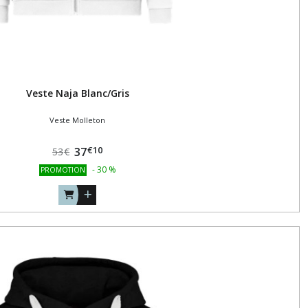
Veste Naja Blanc/Gris
Veste Molleton
€
10
37
53
€
-
30
%
PROMOTION