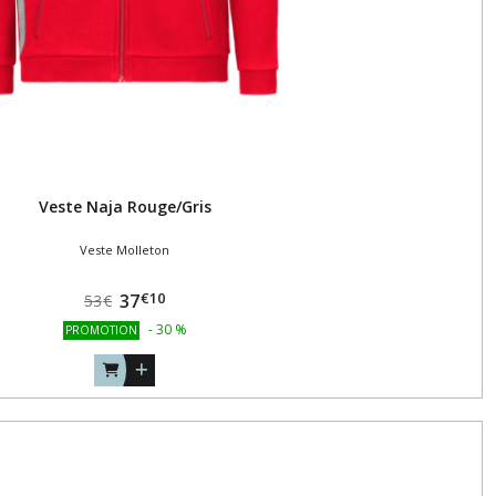
Veste Naja Rouge/Gris
Veste Molleton
€
10
37
53
€
-
30
%
PROMOTION