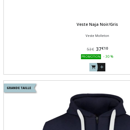
Veste Naja Noir/Gris
Veste Molleton
€
10
37
53
€
-
30
%
PROMOTION
GRANDE TAILLE