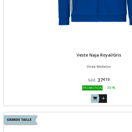
SURVÊTEMENT
(24)
ACCESSOIRES
(11)
PANTACOURTS-
Veste Naja Royal/Gris
BERMUDAS
(9)
Veste Molleton
€
10
37
53
€
Afficher
-
30
%
PROMOTION
les
résultats
GRANDE TAILLE