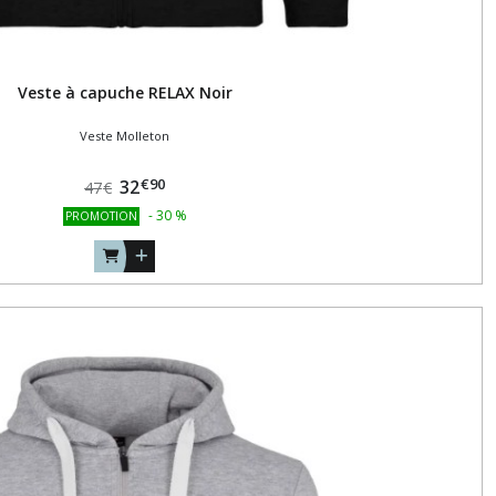
Veste à capuche RELAX Noir
Veste Molleton
€
90
32
47
€
-
30
%
PROMOTION