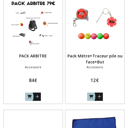
ELDERA
(1)
SACOCHE
MS
(4)
ACCESSOIRE
PACK ARBITRE
Pack Mètre+Traceur pile ou
(8)
face+But
Accessoire
Accessoire
Afficher
84
€
12
€
les
résultats