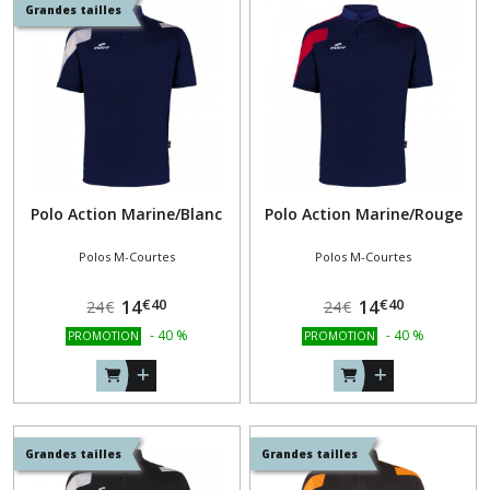
(7)
Grandes tailles
SWEAT
COL
ZIPPÉ
(9)
VESTE
Polo Action Marine/Blanc
Polo Action Marine/Rouge
DE
SURVÊTEMENT
(9)
Polos M-Courtes
Polos M-Courtes
€
40
€
40
14
14
24
€
24
€
TEE-
-
40
%
-
40
%
PROMOTION
PROMOTION
SHIRTS
(9)
Afficher
Grandes tailles
Grandes tailles
les