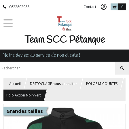
0622802988
Contact
0
Team SCC Pétanque
Notre devise: au service de nos clients !
Accueil
DESTOCKAGE nous consulter
POLOS M-COURTES
Polo Action Noir/Vert
Grandes tailles