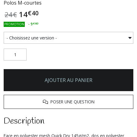
Polos M-courtes
€
40
14
24
€
-
9
€
60
PROMOTION
AJOUTER AU PANIER
POSER UNE QUESTION
Description
Face en polyester mesh Quick Dry 145g/m2, dos en polyester