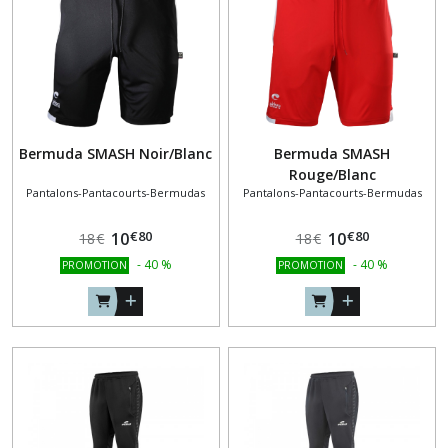
résultats
Bermuda SMASH Noir/Blanc
Bermuda SMASH
Rouge/Blanc
Pantalons-Pantacourts-Bermudas
Pantalons-Pantacourts-Bermudas
€
80
€
80
10
10
18
€
18
€
-
40
%
-
40
%
PROMOTION
PROMOTION