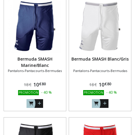
(7)
SWEAT
COL
ZIPPÉ
(9)
VESTE
Bermuda SMASH
Bermuda SMASH Blanc/Gris
DE
SURVÊTEMENT
Marine/Blanc
(9)
Pantalons-Pantacourts-Bermudas
Pantalons-Pantacourts-Bermudas
€
80
€
80
10
10
18
€
18
€
TEE-
-
40
%
-
40
%
PROMOTION
PROMOTION
SHIRTS
(9)
Afficher
les