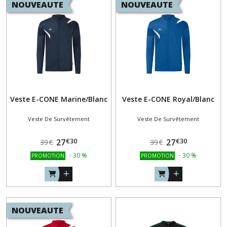
NOUVEAUTE
NOUVEAUTE
PANTALONS
(17)
POLOS
M-
COURTES
(36)
Veste E-CONE Marine/Blanc
Veste E-CONE Royal/Blanc
SWEAT
Veste De Survêtement
Veste De Survêtement
COL
ZIPPÉ
(18)
€
30
€
30
27
27
39
€
39
€
-
30
%
-
30
%
PROMOTION
PROMOTION
TEE-
SHIRTS
(34)
NOUVEAUTE
VESTE
DE