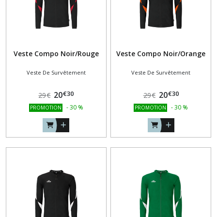
Veste Compo Noir/Rouge
Veste Compo Noir/Orange
Veste De Survêtement
Veste De Survêtement
€
30
€
30
20
20
29
€
29
€
-
30
%
-
30
%
PROMOTION
PROMOTION