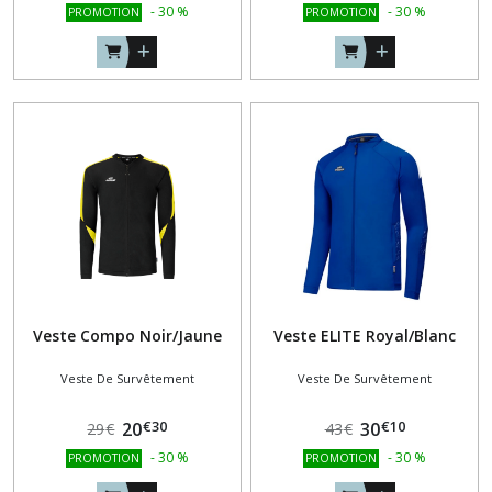
-
30
%
-
30
%
PROMOTION
PROMOTION
Veste Compo Noir/Jaune
Veste ELITE Royal/Blanc
Veste De Survêtement
Veste De Survêtement
€
30
€
10
20
30
29
€
43
€
-
30
%
-
30
%
PROMOTION
PROMOTION