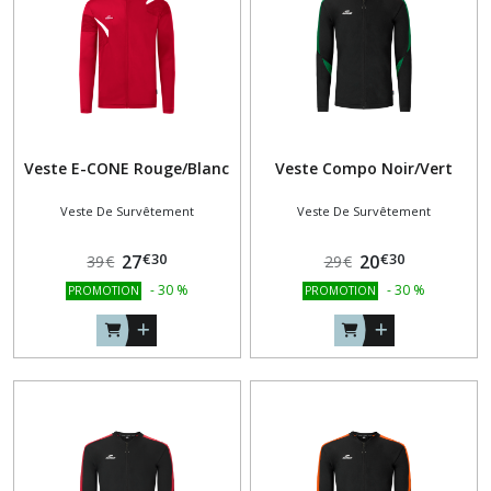
SURVÊTEMENT
(24)
ACCESSOIRES
(11)
Veste E-CONE Rouge/Blanc
Veste Compo Noir/Vert
PANTACOURTS-
BERMUDAS
Veste De Survêtement
Veste De Survêtement
(9)
€
30
€
30
27
20
39
€
29
€
-
30
%
-
30
%
PROMOTION
PROMOTION
Afficher
les
résultats