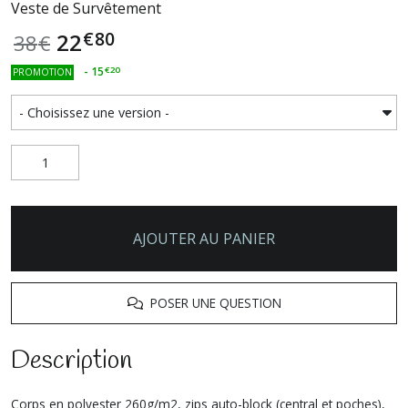
Veste de Survêtement
€
80
22
38
€
-
15
€
20
PROMOTION
AJOUTER AU PANIER
POSER UNE QUESTION
Description
Corps en polyester 260g/m2, zips auto-block (central et poches),