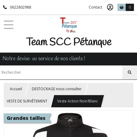
0622802988
Contact
0
Team SCC Pétanque
Notre devise: au service de nos clients !
Accueil
DESTOCKAGE nous consulter
VESTE DE SURVÊTEMENT
Veste Action Noir/Blanc
Grandes tailles