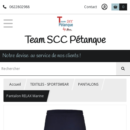
0622802988
Contact
0
Team SCC Pétanque
Notre devise: au service de nos clients !
Accueil
TEXTILES - SPORTSWEAR
PANTALONS
Pantalon RELAX Marine