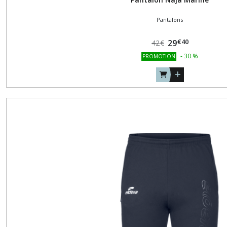
Pantalons
€
40
29
42
€
-
30
%
PROMOTION