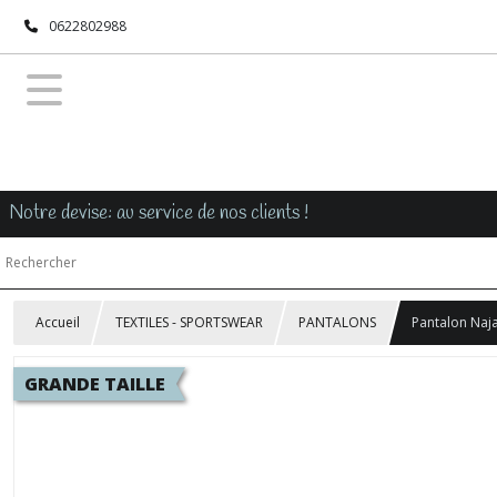
0622802988
Notre devise: au service de nos clients !
Accueil
TEXTILES - SPORTSWEAR
PANTALONS
Pantalon Naja
GRANDE TAILLE