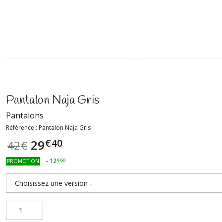
Pantalon Naja Gris
Pantalons
Référence : Pantalon Naja Gris
€
40
29
42
€
-
12
€
60
PROMOTION