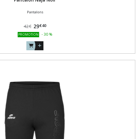
Pantalons
€
40
29
42
€
-
30
%
PROMOTION