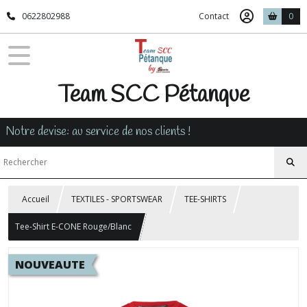
0622802988
Contact
0
Team SCC Pétanque
Notre devise: au service de nos clients !
Accueil
TEXTILES - SPORTSWEAR
TEE-SHIRTS
Tee-Shirt E-CONE Rouge/Blanc
NOUVEAUTE