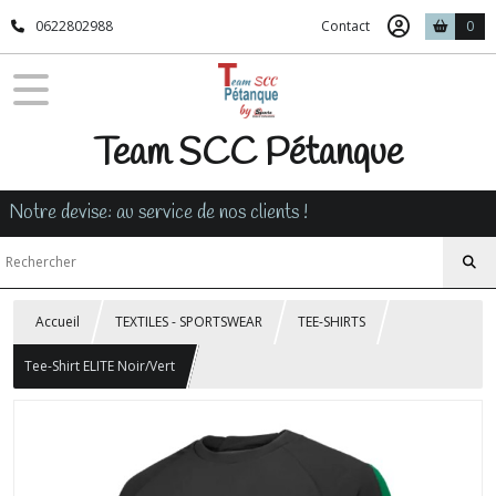
0622802988
Contact
0
Team SCC Pétanque
Notre devise: au service de nos clients !
Accueil
TEXTILES - SPORTSWEAR
TEE-SHIRTS
Tee-Shirt ELITE Noir/Vert