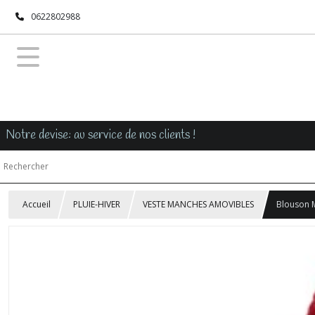
0622802988
Notre devise: au service de nos clients !
Accueil
PLUIE-HIVER
VESTE MANCHES AMOVIBLES
Blouson 