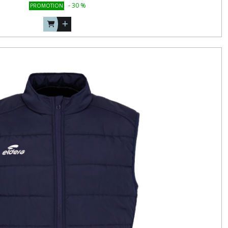
-
30
%
PROMOTION