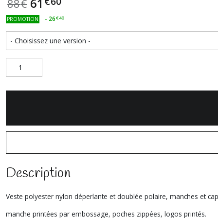
€
60
61
88
€
-
26
€
40
PROMOTION
Description
Veste polyester nylon déperlante et doublée polaire, manches et ca
manche printées par embossage, poches zippées, logos printés.