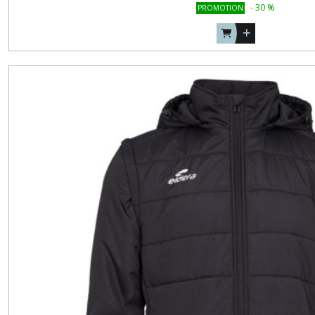
-
30
%
PROMOTION