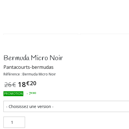
Bermuda Micro Noir
Pantacourts-bermudas
Référence : Bermuda Micro Noir
€
20
18
26
€
-
7
€
80
PROMOTION