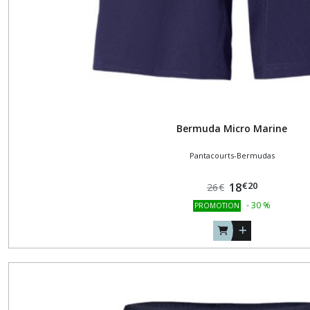
Bermuda Micro Marine
Pantacourts-Bermudas
€
20
18
26
€
-
30
%
PROMOTION