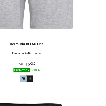
Bermuda RELAX Gris
Pantacourts-Bermudas
€
80
16
24
€
-
30
%
PROMOTION